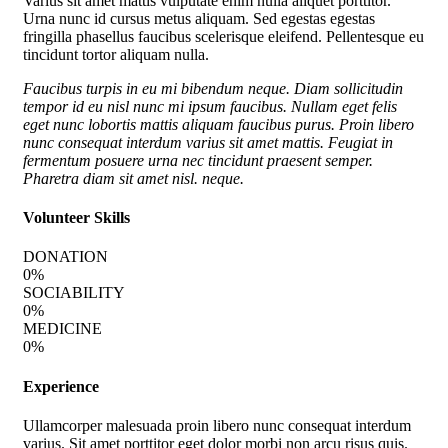
Varius sit amet mattis vulputate enim nulla aliquet porttitor.
Urna nunc id cursus metus aliquam. Sed egestas egestas
fringilla phasellus faucibus scelerisque eleifend. Pellentesque eu
tincidunt tortor aliquam nulla.
Faucibus turpis in eu mi bibendum neque. Diam sollicitudin
tempor id eu nisl nunc mi ipsum faucibus. Nullam eget felis
eget nunc lobortis mattis aliquam faucibus purus. Proin libero
nunc consequat interdum varius sit amet mattis. Feugiat in
fermentum posuere urna nec tincidunt praesent semper.
Pharetra diam sit amet nisl. neque.
Volunteer Skills
DONATION
0
%
SOCIABILITY
0
%
MEDICINE
0
%
Experience
Ullamcorper malesuada proin libero nunc consequat interdum
varius. Sit amet porttitor eget dolor morbi non arcu risus quis.