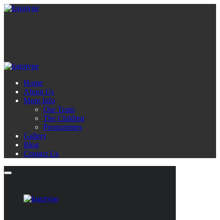
Home
About Us
More Info
Our Team
The Children
Programmes
Gallery
Blog
Contact Us