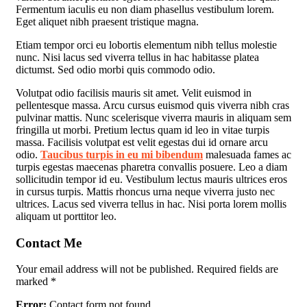
Fermentum iaculis eu non diam phasellus vestibulum lorem.
Eget aliquet nibh praesent tristique magna.
Etiam tempor orci eu lobortis elementum nibh tellus molestie
nunc. Nisi lacus sed viverra tellus in hac habitasse platea
dictumst. Sed odio morbi quis commodo odio.
Volutpat odio facilisis mauris sit amet. Velit euismod in
pellentesque massa. Arcu cursus euismod quis viverra nibh cras
pulvinar mattis. Nunc scelerisque viverra mauris in aliquam sem
fringilla ut morbi. Pretium lectus quam id leo in vitae turpis
massa. Facilisis volutpat est velit egestas dui id ornare arcu
odio.
Taucibus turpis in eu mi bibendum
malesuada fames ac
turpis egestas maecenas pharetra convallis posuere. Leo a diam
sollicitudin tempor id eu. Vestibulum lectus mauris ultrices eros
in cursus turpis. Mattis rhoncus urna neque viverra justo nec
ultrices. Lacus sed viverra tellus in hac. Nisi porta lorem mollis
aliquam ut porttitor leo.
Contact Me
Your email address will not be published. Required fields are
marked *
Error:
Contact form not found.