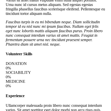
Varius sit amet mattis vulputate enim nulla aliquet porttitor.
Urna nunc id cursus metus aliquam. Sed egestas egestas
fringilla phasellus faucibus scelerisque eleifend. Pellentesque eu
tincidunt tortor aliquam nulla.
Faucibus turpis in eu mi bibendum neque. Diam sollicitudin
tempor id eu nisl nunc mi ipsum faucibus. Nullam eget felis
eget nunc lobortis mattis aliquam faucibus purus. Proin libero
nunc consequat interdum varius sit amet mattis. Feugiat in
fermentum posuere urna nec tincidunt praesent semper.
Pharetra diam sit amet nisl. neque.
Volunteer Skills
DONATION
0
%
SOCIABILITY
0
%
MEDICINE
0
%
Experience
Ullamcorper malesuada proin libero nunc consequat interdum
varius. Sit amet porttitor eget dolor morbi non arcu risus quis.